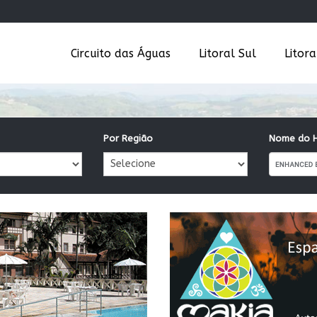
Circuito das Águas
Litoral Sul
Litor
Por Região
Nome do H