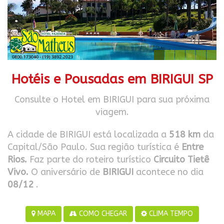
Hotéis e Pousadas em BIRIGUI SP
Consulte o Hotel em BIRIGUI para sua próxima
viagem.
A cidade de BIRIGUI está localizada a
518 km
da
Capital/São Paulo. Sua região turística é
Entre
Rios.
Faz parte do roteiro turístico
Circuito Tietê
Vivo.
O aniversário de
BIRIGUI
acontece no dia
08/12
.
MAPA
COMO CHEGAR
CLIMA TEMPO