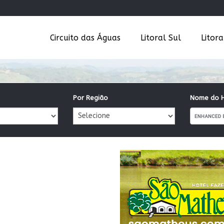
Circuito das Águas
Litoral Sul
Litor
Por Região
Nome do H