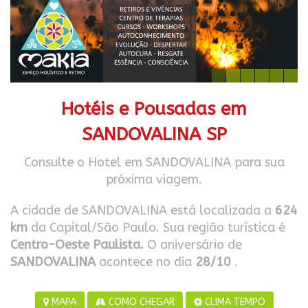
Hotéis e Pousadas em
SANDOVALINA SP
Consulte o Hotel em SANDOVALINA para sua
próxima viagem.
A cidade de SANDOVALINA está localizada a
624
km
da Capital/São Paulo. Sua região turística é
Centro-Oeste Paulista.
O aniversário de
SANDOVALINA
acontece no dia
28/10
.
MAPA
COMO CHEGAR
CLIMA TEMPO