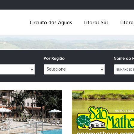
Circuito das Águas
Litoral Sul
Litor
Por Região
Nome do H